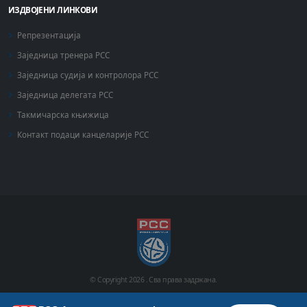
ИЗДВОЈЕНИ ЛИНКОВИ
Репрезентација
Заједница тренера РСС
Заједница судија и контролора РСС
Заједница делегата РСС
Такмичарска књижица
Контакт подаци канцеларије РСС
© Copyright
2026 .
Сва права задржана.