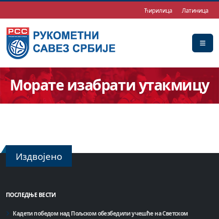
Ћирилица
Латиница
Морате изабрати утакмицу
Издвојено
ПОСЛЕДЊЕ ВЕСТИ
Кадети победом над Пољском обезбедили учешће на Светском