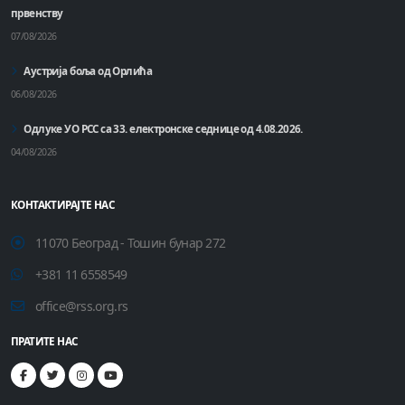
првенству
07/08/2026
Аустрија боља од Орлића
06/08/2026
Одлуке УО РСС са 33. електронске седнице од 4.08.2026.
04/08/2026
КОНТАКТИРАЈТЕ НАС
11070 Београд - Тошин бунар 272
+381 11 6558549
office@rss.org.rs
ПРАТИТЕ НАС