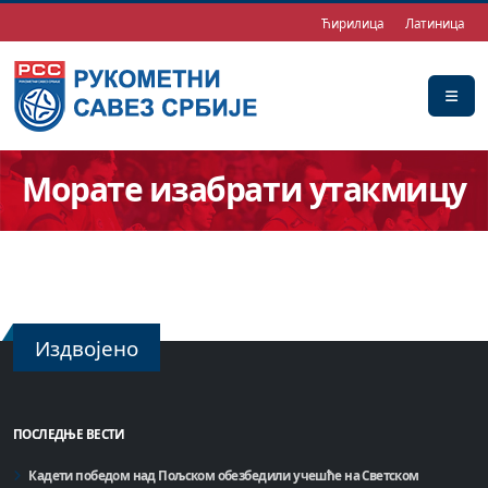
Ћирилица
Латиница
Морате изабрати утакмицу
Издвојено
ПОСЛЕДЊЕ ВЕСТИ
Кадети победом над Пољском обезбедили учешће на Светском