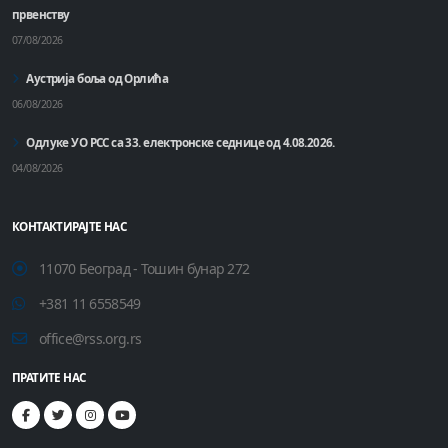
првенству
07/08/2026
Аустрија боља од Орлића
06/08/2026
Одлуке УО РСС са 33. електронске седнице од 4.08.2026.
04/08/2026
КОНТАКТИРАЈТЕ НАС
11070 Београд - Тошин бунар 272
+381 11 6558549
office@rss.org.rs
ПРАТИТЕ НАС