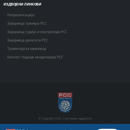
ИЗДВОЈЕНИ ЛИНКОВИ
Репрезентација
Заједница тренера РСС
Заједница судија и контролора РСС
Заједница делегата РСС
Такмичарска књижица
Контакт подаци канцеларије РСС
© Copyright
2026 .
Сва права задржана.