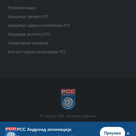
Репрезентација
Заједница тренера РСС
Заједница судија и контролора РСС
Заједница делегата РСС
Такмичарска књижица
Контакт подаци канцеларије РСС
© Copyright
2026 .
Сва права задржана.
РСС Андроид апликација
Почетна
Историја
Фото галерија
Видео галерија
×
Преузми