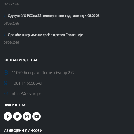
06/08/2026
Одлуке УО РСС са 33. електронске седнице од 4.08.2026.
04/08/2026
Орлићи нису имали среће против Словеније
04/08/2026
КОНТАКТИРАЈТЕ НАС
11070 Београд - Тошин бунар 272
+381 11 6558549
office@rss.org.rs
ПРАТИТЕ НАС
ИЗДВОЈЕНИ ЛИНКОВИ