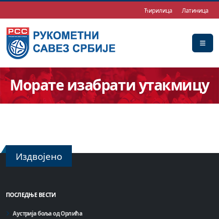
Ћирилица
Латиница
Морате изабрати утакмицу
Издвојено
ПОСЛЕДЊЕ ВЕСТИ
Аустрија боља од Орлића