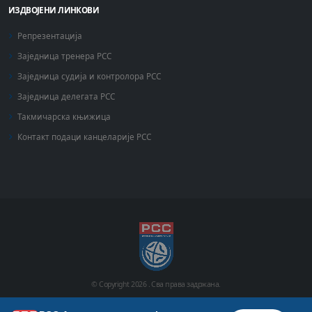
ИЗДВОЈЕНИ ЛИНКОВИ
Репрезентација
Заједница тренера РСС
Заједница судија и контролора РСС
Заједница делегата РСС
Такмичарска књижица
Контакт подаци канцеларије РСС
© Copyright
2026 .
Сва права задржана.