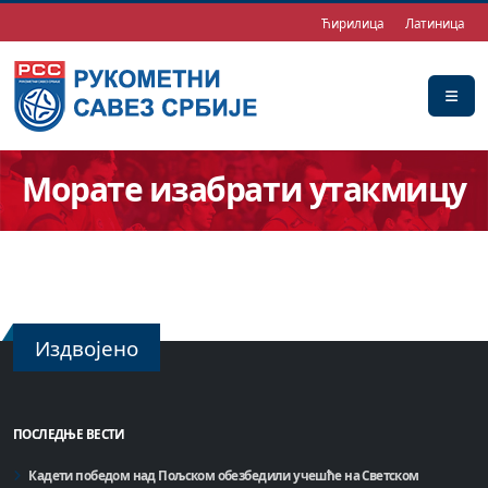
Ћирилица
Латиница
Морате изабрати утакмицу
Издвојено
ПОСЛЕДЊЕ ВЕСТИ
Кадети победом над Пољском обезбедили учешће на Светском