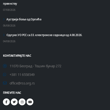
првенству
07/08/2026
Аустрија боља од Орлића
06/08/2026
Одлуке УО РСС са 33. електронске седнице од 4.08.2026.
04/08/2026
КОНТАКТИРАЈТЕ НАС
11070 Београд - Тошин бунар 272
+381 11 6558549
office@rss.org.rs
ПРАТИТЕ НАС