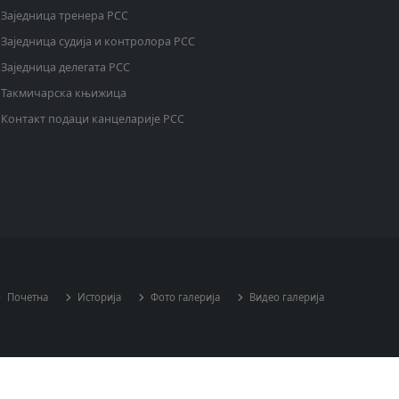
Заједница тренера РСС
Заједница судија и контролора РСС
Заједница делегата РСС
Такмичарска књижица
Контакт подаци канцеларије РСС
Почетна
Историја
Фото галерија
Видео галерија