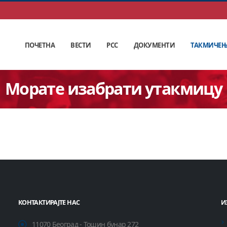
ПОЧЕТНА
ВЕСТИ
РСС
ДОКУМЕНТИ
ТАКМИЧЕ
Морате изабрати утакмицу
КОНТАКТИРАЈТЕ НАС
И
11070 Београд - Тошин бунар 272