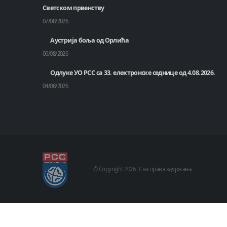
Светском првенству
07/08/2026
Аустрија боља од Орлића
06/08/2026
Одлуке УО РСС са 33. електронске седнице од 4.08.2026.
04/08/2026
© Copyright
2026 .
Сва права задржана.