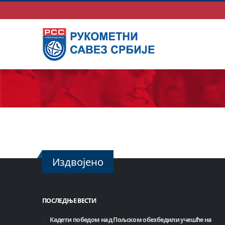
Издвојено
ПОСЛЕДЊЕ ВЕСТИ
Кадети победом над Пољском обезбедили учешће на