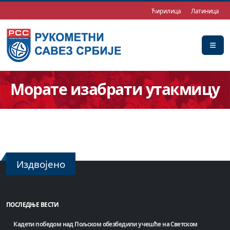
Ћирилица
Латиница
Морате изабрати утакмицу
Издвојено
ПОСЛЕДЊЕ ВЕСТИ
Кадети победом над Пољском обезбедили учешће на Светском