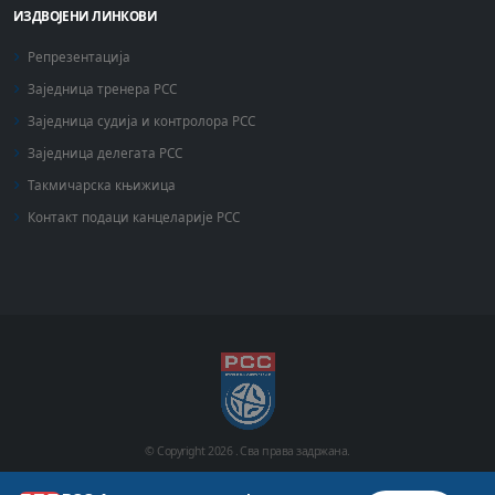
ИЗДВОЈЕНИ ЛИНКОВИ
Репрезентација
Заједница тренера РСС
Заједница судија и контролора РСС
Заједница делегата РСС
Такмичарска књижица
Контакт подаци канцеларије РСС
© Copyright
2026 .
Сва права задржана.