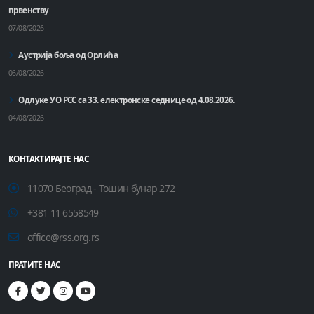
првенству
07/08/2026
Аустрија боља од Орлића
06/08/2026
Одлуке УО РСС са 33. електронске седнице од 4.08.2026.
04/08/2026
КОНТАКТИРАЈТЕ НАС
11070 Београд - Тошин бунар 272
+381 11 6558549
office@rss.org.rs
ПРАТИТЕ НАС