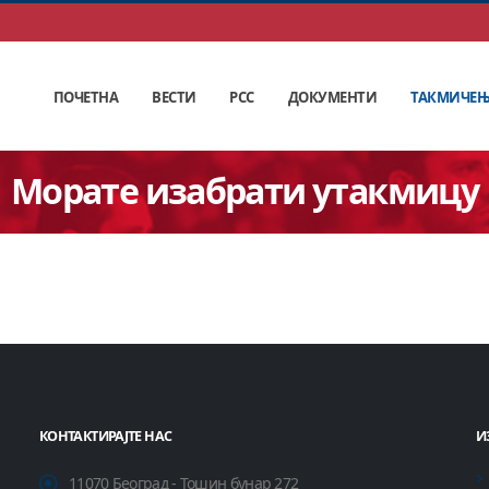
ПОЧЕТНА
ВЕСТИ
РСС
ДОКУМЕНТИ
ТАКМИЧЕ
Морате изабрати утакмицу
КОНТАКТИРАЈТЕ НАС
И
11070 Београд - Тошин бунар 272