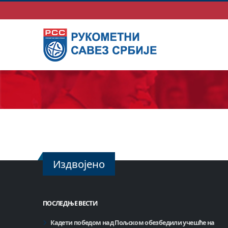
Издвојено
ПОСЛЕДЊЕ ВЕСТИ
Кадети победом над Пољском обезбедили учешће на