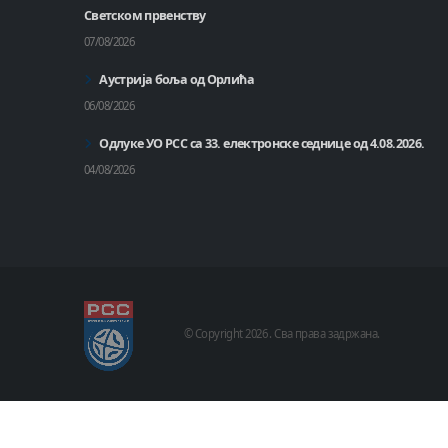
Светском првенству
07/08/2026
Аустрија боља од Орлића
06/08/2026
Одлуке УО РСС са 33. електронске седнице од 4.08.2026.
04/08/2026
© Copyright
2026 .
Сва права задржана.