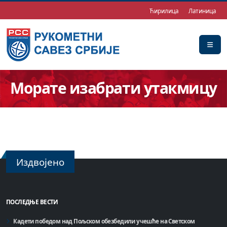
Ћирилица
Латиница
Морате изабрати утакмицу
Издвојено
ПОСЛЕДЊЕ ВЕСТИ
Кадети победом над Пољском обезбедили учешће на Светском