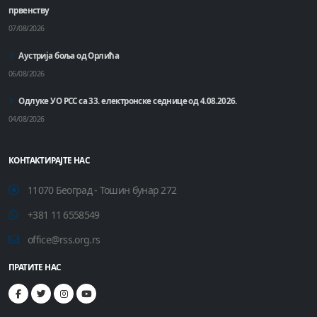
првенству
07/08/2026
Аустрија боља од Орлића
06/08/2026
Одлуке УО РСС са 33. електронске седнице од 4.08.2026.
04/08/2026
КОНТАКТИРАЈТЕ НАС
11070 Београд - Тошин бунар 272
+381 11 6558549
office@rss.org.rs
ПРАТИТЕ НАС