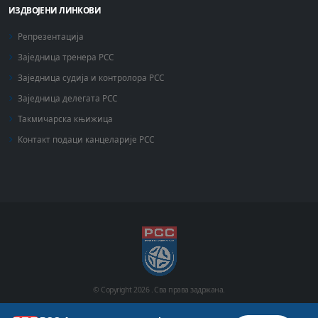
ИЗДВОЈЕНИ ЛИНКОВИ
Репрезентација
Заједница тренера РСС
Заједница судија и контролора РСС
Заједница делегата РСС
Такмичарска књижица
Контакт подаци канцеларије РСС
© Copyright
2026 .
Сва права задржана.