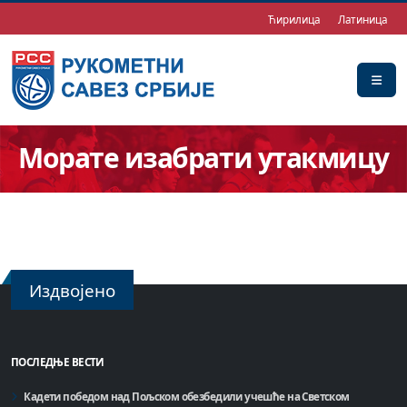
Ћирилица
Латиница
Морате изабрати утакмицу
Издвојено
ПОСЛЕДЊЕ ВЕСТИ
Кадети победом над Пољском обезбедили учешће на Светском