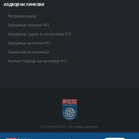
ИЗДВОЈЕНИ ЛИНКОВИ
Репрезентација
Заједница тренера РСС
Заједница судија и контролора РСС
Заједница делегата РСС
Такмичарска књижица
Контакт подаци канцеларије РСС
© Copyright
2026 .
Сва права задржана.