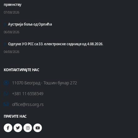
првенству
07/08/2026
Аустрија боља од Орлића
06/08/2026
Одлуке УО РСС са 33. електронске седнице од 4.08.2026.
04/08/2026
КОНТАКТИРАЈТЕ НАС
11070 Београд - Тошин бунар 272
+381 11 6558549
office@rss.org.rs
ПРАТИТЕ НАС