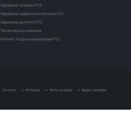
Заједница тренера РСС
Заједница судија и контролора РСС
Заједница делегата РСС
Такмичарска књижица
Контакт подаци канцеларије РСС
Почетна
Историја
Фото галерија
Видео галерија