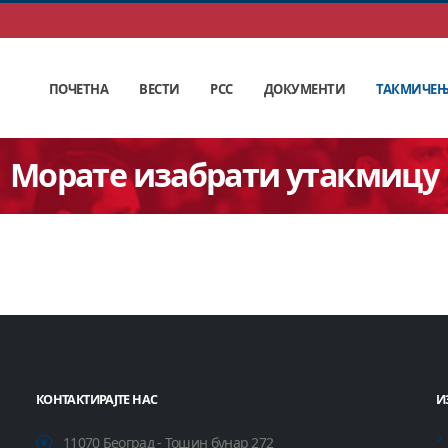
ПОЧЕТНА
ВЕСТИ
РСС
ДОКУМЕНТИ
ТАКМИЧЕ
Морате изабрати утакмицу
КОНТАКТИРАЈТЕ НАС
И
11070 Београд - Тошин бунар 272