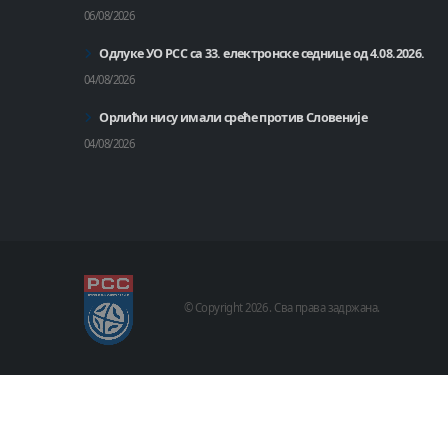
06/08/2026
Одлуке УО РСС са 33. електронске седнице од 4.08.2026.
04/08/2026
Орлићи нису имали среће против Словеније
04/08/2026
© Copyright
2026 .
Сва права задржана.