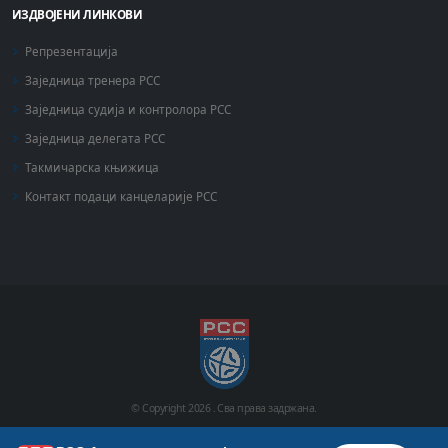
ИЗДВОЈЕНИ ЛИНКОВИ
Репрезентација
Заједница тренера РСС
Заједница судија и контролора РСС
Заједница делегата РСС
Такмичарска књижица
Контакт подаци канцеларије РСС
© Copyright
2026 .
Сва права задржана.