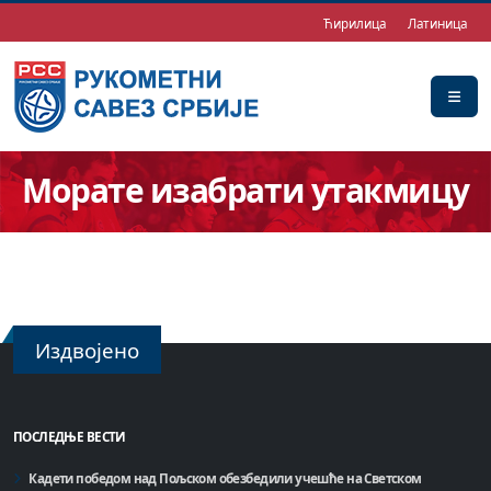
Ћирилица
Латиница
Морате изабрати утакмицу
Издвојено
ПОСЛЕДЊЕ ВЕСТИ
Кадети победом над Пољском обезбедили учешће на Светском