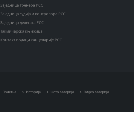
Заједница тренера РСС
Заједница судија и контролора РСС
Заједница делегата РСС
Такмичарска књижица
Контакт подаци канцеларије РСС
Почетна
Историја
Фото галерија
Видео галерија