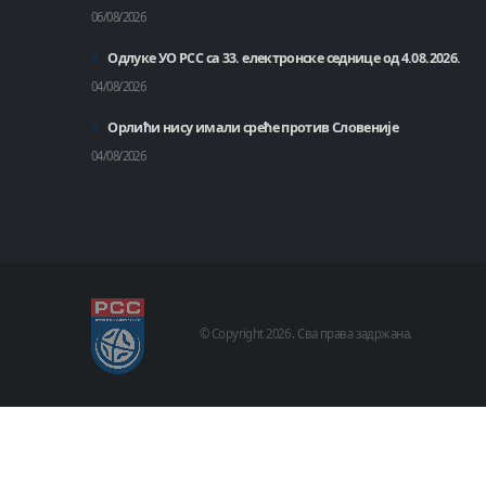
06/08/2026
Одлуке УО РСС са 33. електронске седнице од 4.08.2026.
04/08/2026
Орлићи нису имали среће против Словеније
04/08/2026
© Copyright
2026 .
Сва права задржана.