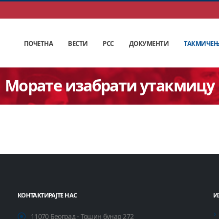
ПОЧЕТНА
ВЕСТИ
РСС
ДОКУМЕНТИ
ТАКМИЧЕ
Морате изабрати утакмицу
КОНТАКТИРАЈТЕ НАС
И
11070 Београд - Тошин бунар 272