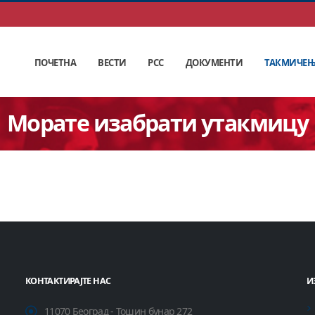
ПОЧЕТНА
ВЕСТИ
РСС
ДОКУМЕНТИ
ТАКМИЧЕ
Морате изабрати утакмицу
КОНТАКТИРАЈТЕ НАС
И
11070 Београд - Тошин бунар 272