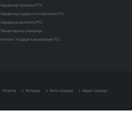
Заједница тренера РСС
Заједница судија и контролора РСС
Заједница делегата РСС
Такмичарска књижица
Контакт подаци канцеларије РСС
Почетна
Историја
Фото галерија
Видео галерија