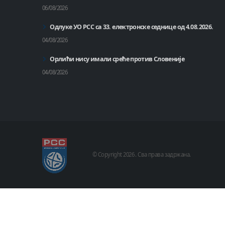
06/08/2026
Одлуке УО РСС са 33. електронске седнице од 4.08.2026.
04/08/2026
Орлићи нису имали среће против Словеније
04/08/2026
© Copyright
2026 .
Сва права задржана.