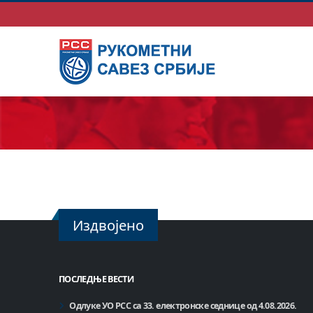
Издвојено
ПОСЛЕДЊЕ ВЕСТИ
Одлуке УО РСС са 33. електронске седнице од 4.08.2026.