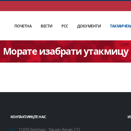
ПОЧЕТНА
ВЕСТИ
РСС
ДОКУМЕНТИ
ТАКМИЧЕ
Морате изабрати утакмицу
КОНТАКТИРАЈТЕ НАС
И
11070 Београд - Тошин бунар 272