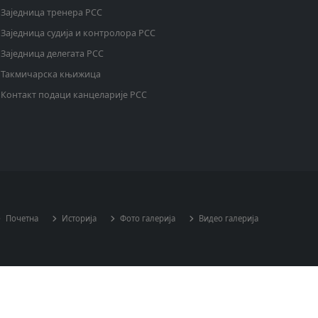
Заједница тренера РСС
Заједница судија и контролора РСС
Заједница делегата РСС
Такмичарска књижица
Контакт подаци канцеларије РСС
Почетна
Историја
Фото галерија
Видео галерија