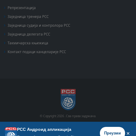
Репрезентација
Заједница тренера РСС
Заједница судија и контролора РСС
Заједница делегата РСС
Такмичарска књижица
Контакт подаци канцеларије РСС
© Copyright
2026 .
Сва права задржана.
РСС Андроид апликација
Почетна
Историја
Фото галерија
Видео галерија
×
Преузми