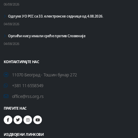
06/08/2026
Одлуке УО РСС са 33. електронске седнице од 4.08.2026.
04/08/2026
Орлићи нису имали среће против Словеније
04/08/2026
КОНТАКТИРАЈТЕ НАС
11070 Београд - Тошин бунар 272
+381 11 6558549
office@rss.org.rs
ПРАТИТЕ НАС
ИЗДВОЈЕНИ ЛИНКОВИ