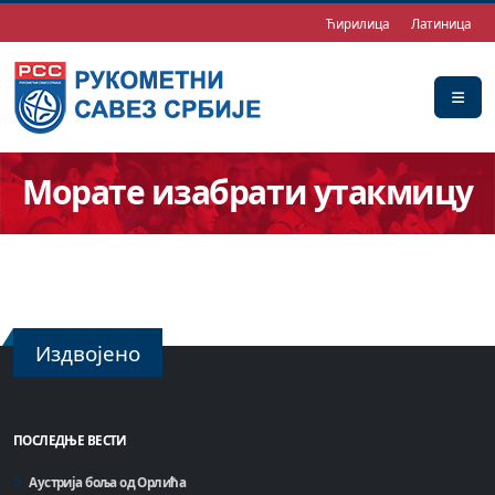
Ћирилица
Латиница
Морате изабрати утакмицу
Издвојено
ПОСЛЕДЊЕ ВЕСТИ
Аустрија боља од Орлића