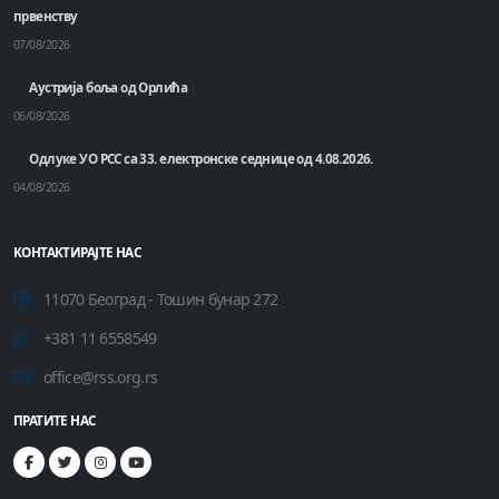
првенству
07/08/2026
Аустрија боља од Орлића
06/08/2026
Одлуке УО РСС са 33. електронске седнице од 4.08.2026.
04/08/2026
КОНТАКТИРАЈТЕ НАС
11070 Београд - Тошин бунар 272
+381 11 6558549
office@rss.org.rs
ПРАТИТЕ НАС