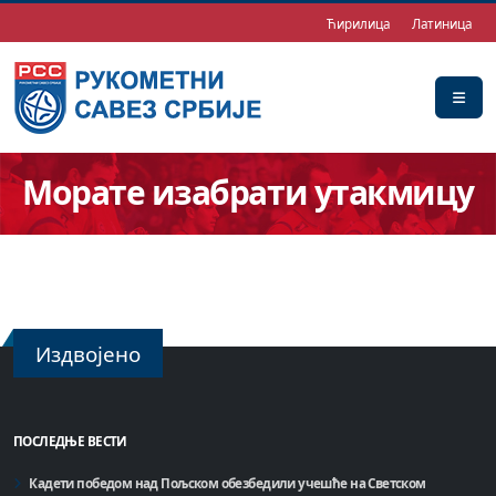
Ћирилица
Латиница
Морате изабрати утакмицу
Издвојено
ПОСЛЕДЊЕ ВЕСТИ
Кадети победом над Пољском обезбедили учешће на Светском