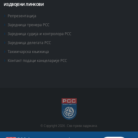
ИЗДВОЈЕНИ ЛИНКОВИ
Репрезентација
Заједница тренера РСС
Заједница судија и контролора РСС
Заједница делегата РСС
Такмичарска књижица
Контакт подаци канцеларије РСС
© Copyright
2026 .
Сва права задржана.