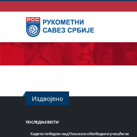
Издвојено
ПОСЛЕДЊЕ ВЕСТИ
Кадети победом над Пољском обезбедили учешће на