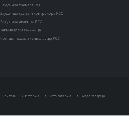
Заједница тренера РСС
Заједница судија и контролора РСС
Заједница делегата РСС
Такмичарска књижица
Контакт подаци канцеларије РСС
Почетна
Историја
Фото галерија
Видео галерија