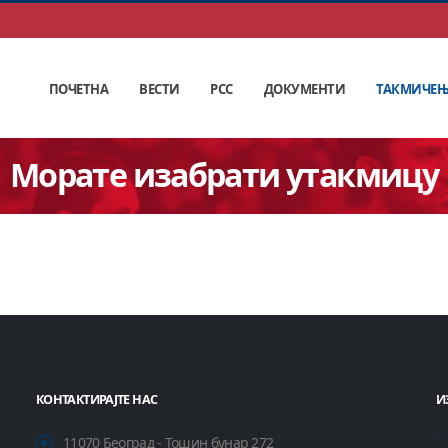
ПОЧЕТНА
ВЕСТИ
РСС
ДОКУМЕНТИ
ТАКМИЧЕ
Морате изабрати утакмицу
КОНТАКТИРАЈТЕ НАС
И
11070 Београд - Тошин бунар 272