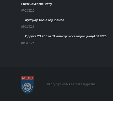
Светском првенству
07/08/2026
Аустрија боља од Орлића
06/08/2026
Одлуке УО РСС са 33. електронске седнице од 4.08.2026.
04/08/2026
© Copyright
2026 .
Сва права задржана.