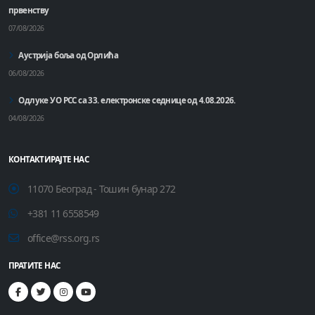
првенству
07/08/2026
Аустрија боља од Орлића
06/08/2026
Одлуке УО РСС са 33. електронске седнице од 4.08.2026.
04/08/2026
КОНТАКТИРАЈТЕ НАС
11070 Београд - Тошин бунар 272
+381 11 6558549
office@rss.org.rs
ПРАТИТЕ НАС