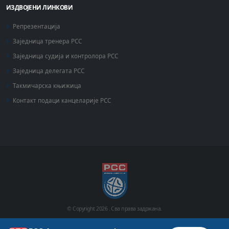
ИЗДВОЈЕНИ ЛИНКОВИ
Репрезентација
Заједница тренера РСС
Заједница судија и контролора РСС
Заједница делегата РСС
Такмичарска књижица
Контакт подаци канцеларије РСС
© Copyright
2026 .
Сва права задржана.