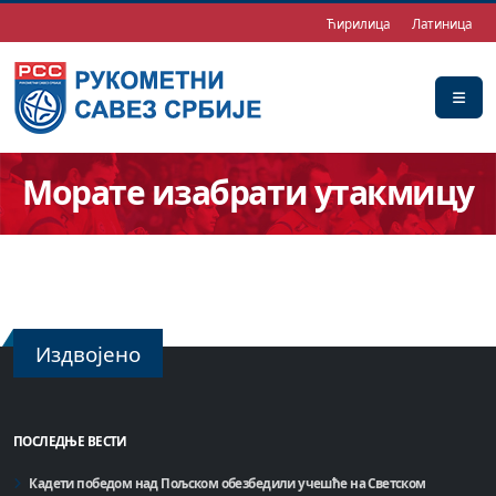
Ћирилица
Латиница
Морате изабрати утакмицу
Издвојено
ПОСЛЕДЊЕ ВЕСТИ
Кадети победом над Пољском обезбедили учешће на Светском