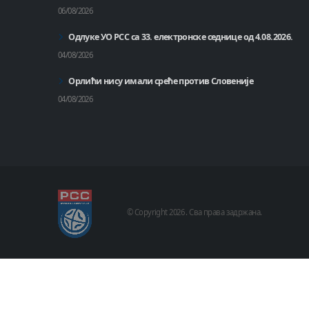
06/08/2026
Одлуке УО РСС са 33. електронске седнице од 4.08.2026.
04/08/2026
Орлићи нису имали среће против Словеније
04/08/2026
© Copyright
2026 .
Сва права задржана.