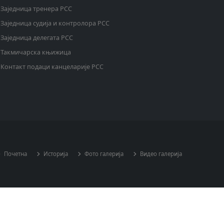
Заједница тренера РСС
Заједница судија и контролора РСС
Заједница делегата РСС
Такмичарска књижица
Контакт подаци канцеларије РСС
Почетна
Историја
Фото галерија
Видео галерија