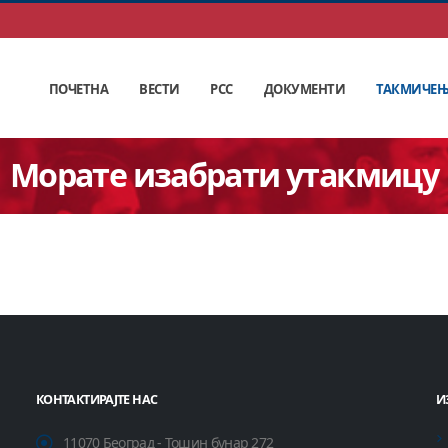
ПОЧЕТНА
ВЕСТИ
РСС
ДОКУМЕНТИ
ТАКМИЧЕ
Морате изабрати утакмицу
КОНТАКТИРАЈТЕ НАС
И
11070 Београд - Тошин бунар 272