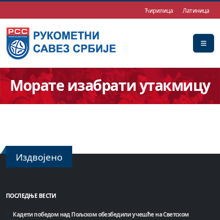
Ћирилица
Латиница
Морате изабрати утакмицу
Издвојено
ПОСЛЕДЊЕ ВЕСТИ
Кадети победом над Пољском обезбедили учешће на Светском