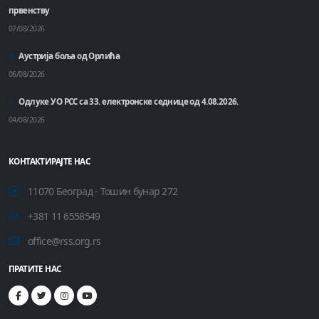
првенству
07/08/2026
Аустрија боља од Орлића
06/08/2026
Одлуке УО РСС са 33. електронске седнице од 4.08.2026.
04/08/2026
КОНТАКТИРАЈТЕ НАС
11070 Београд - Тошин бунар 272
+381 11 6558549
office@rss.org.rs
ПРАТИТЕ НАС