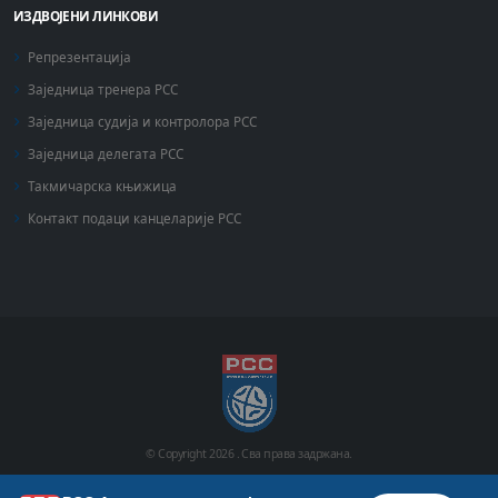
ИЗДВОЈЕНИ ЛИНКОВИ
Репрезентација
Заједница тренера РСС
Заједница судија и контролора РСС
Заједница делегата РСС
Такмичарска књижица
Контакт подаци канцеларије РСС
© Copyright
2026 .
Сва права задржана.