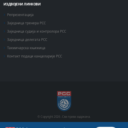
ИЗДВОЈЕНИ ЛИНКОВИ
Репрезентација
Заједница тренера РСС
Заједница судија и контролора РСС
Заједница делегата РСС
Такмичарска књижица
Контакт подаци канцеларије РСС
© Copyright
2026 .
Сва права задржана.