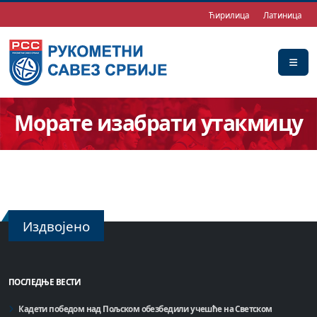
Ћирилица
Латиница
Морате изабрати утакмицу
Издвојено
ПОСЛЕДЊЕ ВЕСТИ
Кадети победом над Пољском обезбедили учешће на Светском