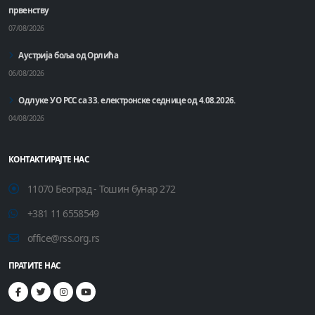
првенству
07/08/2026
Аустрија боља од Орлића
06/08/2026
Одлуке УО РСС са 33. електронске седнице од 4.08.2026.
04/08/2026
КОНТАКТИРАЈТЕ НАС
11070 Београд - Тошин бунар 272
+381 11 6558549
office@rss.org.rs
ПРАТИТЕ НАС