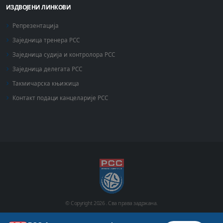
ИЗДВОЈЕНИ ЛИНКОВИ
Репрезентација
Заједница тренера РСС
Заједница судија и контролора РСС
Заједница делегата РСС
Такмичарска књижица
Контакт подаци канцеларије РСС
© Copyright
2026 .
Сва права задржана.