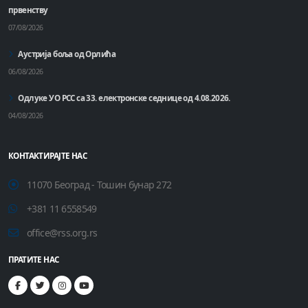
првенству
07/08/2026
Аустрија боља од Орлића
06/08/2026
Одлуке УО РСС са 33. електронске седнице од 4.08.2026.
04/08/2026
КОНТАКТИРАЈТЕ НАС
11070 Београд - Тошин бунар 272
+381 11 6558549
office@rss.org.rs
ПРАТИТЕ НАС