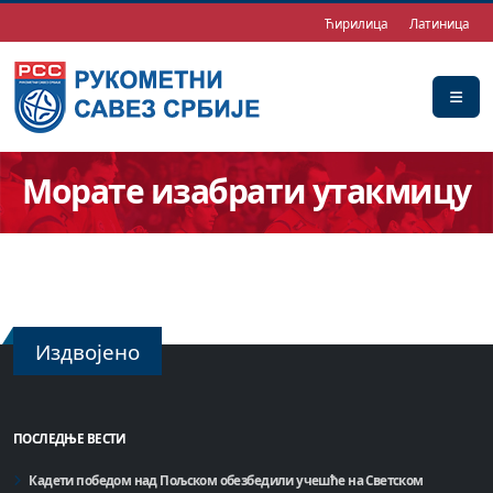
Ћирилица
Латиница
Морате изабрати утакмицу
Издвојено
ПОСЛЕДЊЕ ВЕСТИ
Кадети победом над Пољском обезбедили учешће на Светском