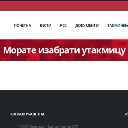
ПОЧЕТНА
ВЕСТИ
РСС
ДОКУМЕНТИ
ТАКМИЧЕ
Морате изабрати утакмицу
КОНТАКТИРАЈТЕ НАС
И
11070 Београд - Тошин бунар 272