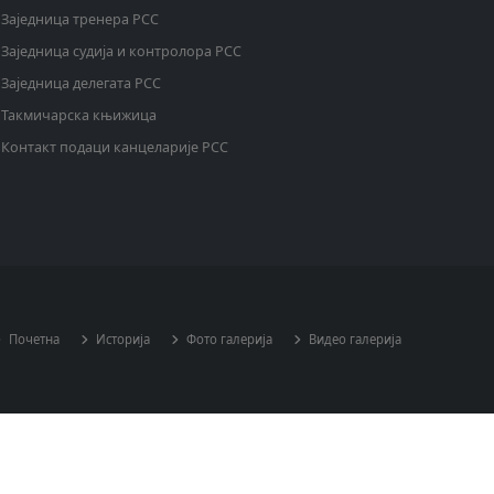
Заједница тренера РСС
Заједница судија и контролора РСС
Заједница делегата РСС
Такмичарска књижица
Контакт подаци канцеларије РСС
Почетна
Историја
Фото галерија
Видео галерија