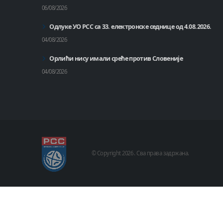
06/08/2026
Одлуке УО РСС са 33. електронске седнице од 4.08.2026.
04/08/2026
Орлићи нису имали среће против Словеније
04/08/2026
© Copyright
2026 .
Сва права задржана.