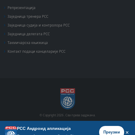
Репрезентација
Заједница тренера РСС
Заједница судија и контролора РСС
Заједница делегата РСС
Такмичарска књижица
Контакт подаци канцеларије РСС
© Copyright
2026 .
Сва права задржана.
РСС Андроид апликација
Почетна
Историја
Фото галерија
Видео галерија
×
Преузми