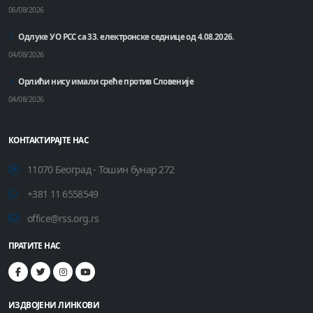
06/08/2026
Одлуке УО РСС са 33. електронске седнице од 4.08.2026.
04/08/2026
Орлићи нису имали среће против Словеније
04/08/2026
КОНТАКТИРАЈТЕ НАС
11070 Београд - Тошин бунар 272
+381 11 6558549
office@rss.org.rs
ПРАТИТЕ НАС
ИЗДВОЈЕНИ ЛИНКОВИ