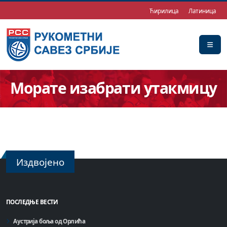
Ћирилица
Латиница
Морате изабрати утакмицу
Издвојено
ПОСЛЕДЊЕ ВЕСТИ
Аустрија боља од Орлића