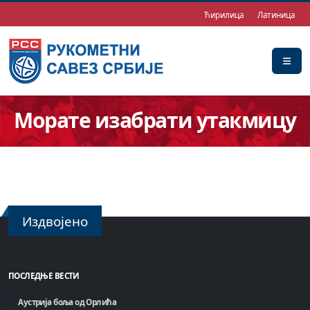
Ћирилица
Латиница
Морате изабрати утакмицу
Издвојено
ПОСЛЕДЊЕ ВЕСТИ
Аустрија боља од Орлића