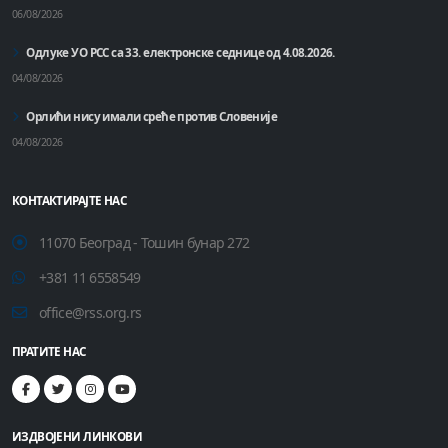
06/08/2026
Одлуке УО РСС са 33. електронске седнице од 4.08.2026.
04/08/2026
Орлићи нису имали среће против Словеније
04/08/2026
КОНТАКТИРАЈТЕ НАС
11070 Београд - Тошин бунар 272
+381 11 6558549
office@rss.org.rs
ПРАТИТЕ НАС
ИЗДВОЈЕНИ ЛИНКОВИ