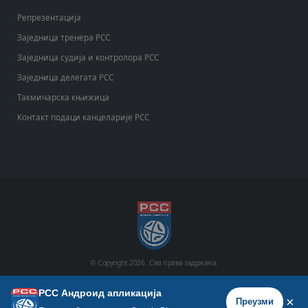
Репрезентација
Заједница тренера РСС
Заједница судија и контролора РСС
Заједница делегата РСС
Такмичарска књижица
Контакт подаци канцеларије РСС
© Copyright
2026 .
Сва права задржана.
РСС Андроид апликација
Почетна
Историја
Фото галерија
Видео галерија
×
Преузми