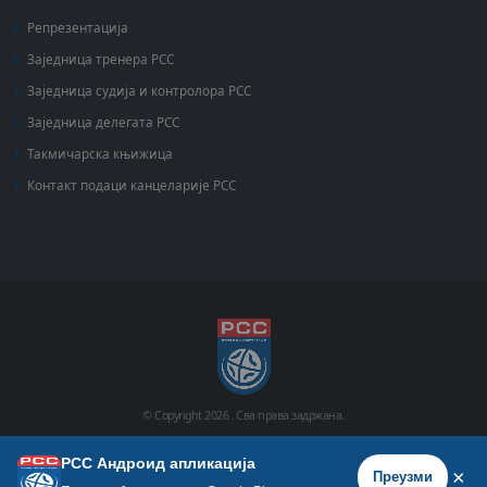
Репрезентација
Заједница тренера РСС
Заједница судија и контролора РСС
Заједница делегата РСС
Такмичарска књижица
Контакт подаци канцеларије РСС
© Copyright
2026 .
Сва права задржана.
РСС Андроид апликација
Почетна
Историја
Фото галерија
Видео галерија
×
Преузми