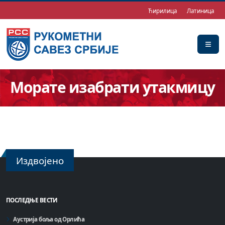
Ћирилица
Латиница
Морате изабрати утакмицу
Издвојено
ПОСЛЕДЊЕ ВЕСТИ
Аустрија боља од Орлића