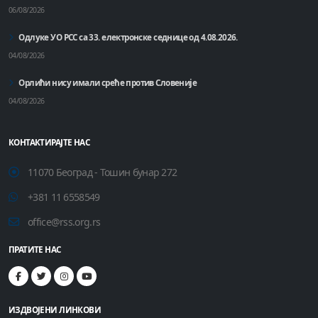
06/08/2026
Одлуке УО РСС са 33. електронске седнице од 4.08.2026.
04/08/2026
Орлићи нису имали среће против Словеније
04/08/2026
КОНТАКТИРАЈТЕ НАС
11070 Београд - Тошин бунар 272
+381 11 6558549
office@rss.org.rs
ПРАТИТЕ НАС
ИЗДВОЈЕНИ ЛИНКОВИ