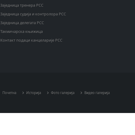
Заједница тренера РСС
Заједница судија и контролора РСС
Заједница делегата РСС
Такмичарска књижица
Контакт подаци канцеларије РСС
Почетна
Историја
Фото галерија
Видео галерија