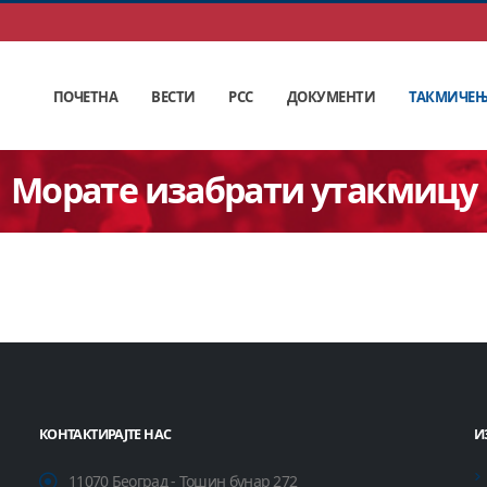
ПОЧЕТНА
ВЕСТИ
РСС
ДОКУМЕНТИ
ТАКМИЧЕ
Морате изабрати утакмицу
КОНТАКТИРАЈТЕ НАС
И
11070 Београд - Тошин бунар 272