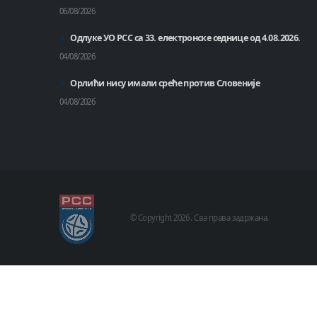
06/08/2026
Одлуке УО РСС са 33. електронске седнице од 4.08.2026.
04/08/2026
Орлићи нису имали среће против Словеније
04/08/2026
© Copyright
2026 .
Сва права задржана.