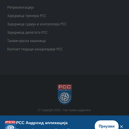
Репрезентација
Заједница тренера РСС
Заједница судија и контролора РСС
Заједница делегата РСС
Такмичарска књижица
Контакт подаци канцеларије РСС
© Copyright
2026 .
Сва права задржана.
РСС Андроид апликација
Почетна
Историја
Фото галерија
Видео галерија
×
Преузми