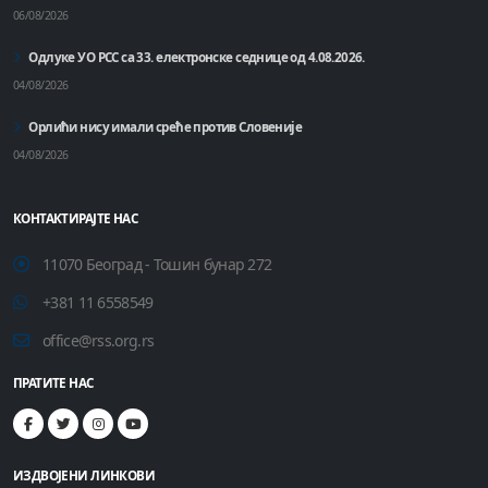
06/08/2026
Одлуке УО РСС са 33. електронске седнице од 4.08.2026.
04/08/2026
Орлићи нису имали среће против Словеније
04/08/2026
КОНТАКТИРАЈТЕ НАС
11070 Београд - Тошин бунар 272
+381 11 6558549
office@rss.org.rs
ПРАТИТЕ НАС
ИЗДВОЈЕНИ ЛИНКОВИ