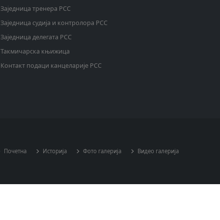
Заједница тренера РСС
Заједница судија и контролора РСС
Заједница делегата РСС
Такмичарска књижица
Контакт подаци канцеларије РСС
Почетна
Историја
Фото галерија
Видео галерија