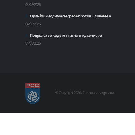
04/08/2026
Орлићи нису имали среће против Словеније
04/08/2026
Подршка за кадете стигла и од сениора
04/08/2026
© Copyright
2026 .
Сва права задржана.