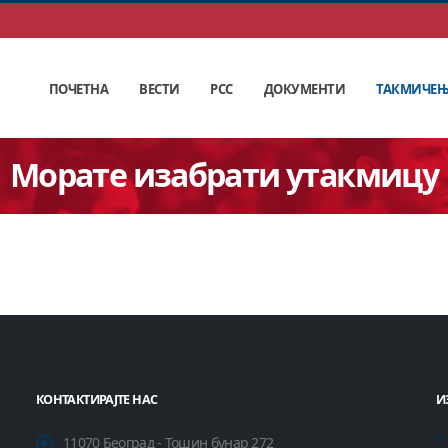
ПОЧЕТНА
ВЕСТИ
РСС
ДОКУМЕНТИ
ТАКМИЧЕ
Морате изабрати утакмицу
КОНТАКТИРАЈТЕ НАС
И
11070 Београд - Тошин бунар 272