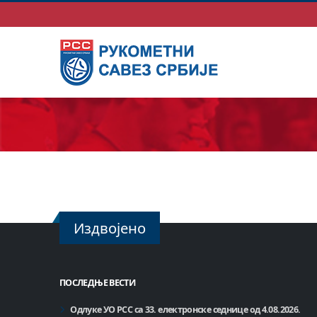
Издвојено
ПОСЛЕДЊЕ ВЕСТИ
Одлуке УО РСС са 33. електронске седнице од 4.08.2026.