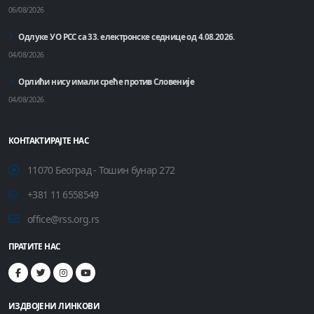
06/08/2026
Одлуке УО РСС са 33. електронске седнице од 4.08.2026.
04/08/2026
Орлићи нису имали среће против Словеније
04/08/2026
КОНТАКТИРАЈТЕ НАС
11070 Београд - Тошин бунар 272
+381 11 6558549
office@rss.org.rs
ПРАТИТЕ НАС
ИЗДВОЈЕНИ ЛИНКОВИ