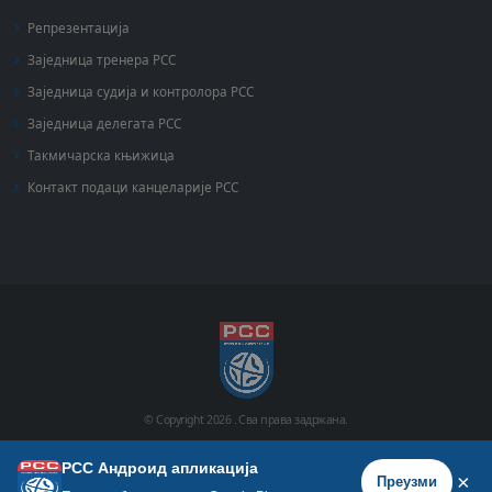
Репрезентација
Заједница тренера РСС
Заједница судија и контролора РСС
Заједница делегата РСС
Такмичарска књижица
Контакт подаци канцеларије РСС
© Copyright
2026 .
Сва права задржана.
РСС Андроид апликација
Почетна
Историја
Фото галерија
Видео галерија
×
Преузми