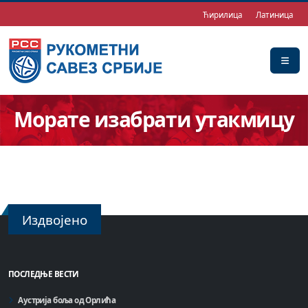
Ћирилица
Латиница
Морате изабрати утакмицу
Издвојено
ПОСЛЕДЊЕ ВЕСТИ
Аустрија боља од Орлића