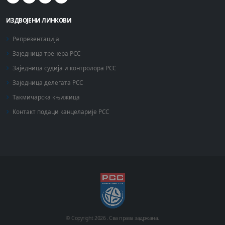
ИЗДВОЈЕНИ ЛИНКОВИ
Репрезентација
Заједница тренера РСС
Заједница судија и контролора РСС
Заједница делегата РСС
Такмичарска књижица
Контакт подаци канцеларије РСС
© Copyright
2026 .
Сва права задржана.