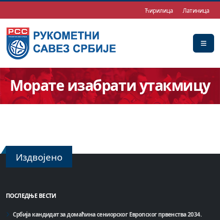
Ћирилица
Латиница
Морате изабрати утакмицу
Издвојено
ПОСЛЕДЊЕ ВЕСТИ
Србија кандидат за домаћинa сениорског Европског првенства 2034.