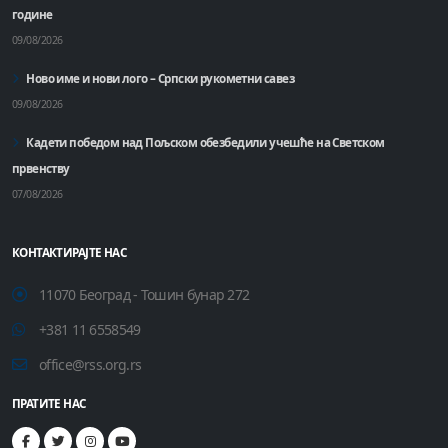
године
09/08/2026
Ново име и нови лого – Српски рукометни савез
09/08/2026
Кадети победом над Пољском обезбедили учешће на Светском
првенству
07/08/2026
КОНТАКТИРАЈТЕ НАС
11070 Београд - Тошин бунар 272
+381 11 6558549
office@rss.org.rs
ПРАТИТЕ НАС