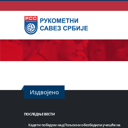
Издвојено
ПОСЛЕДЊЕ ВЕСТИ
Кадети победом над Пољском обезбедили учешће на