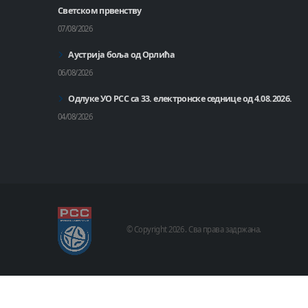
Светском првенству
07/08/2026
Аустрија боља од Орлића
06/08/2026
Одлуке УО РСС са 33. електронске седнице од 4.08.2026.
04/08/2026
© Copyright
2026 .
Сва права задржана.