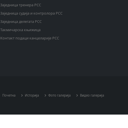
Заједница тренера РСС
Заједница судија и контролора РСС
Заједница делегата РСС
Такмичарска књижица
Контакт подаци канцеларије РСС
Почетна
Историја
Фото галерија
Видео галерија