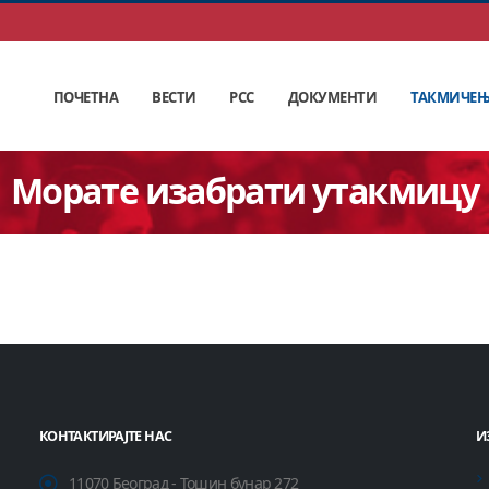
ПОЧЕТНА
ВЕСТИ
РСС
ДОКУМЕНТИ
ТАКМИЧЕ
Морате изабрати утакмицу
КОНТАКТИРАЈТЕ НАС
И
11070 Београд - Тошин бунар 272