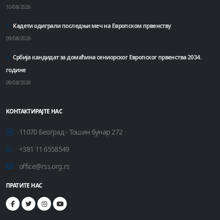
10/08/2026
Кадети одиграли последњи меч на Европском првенству
09/08/2026
Србија кандидат за домаћинa сениорског Европског првенства 2034.
године
09/08/2026
КОНТАКТИРАЈТЕ НАС
11070 Београд - Тошин бунар 272
+381 11 6558549
office@rss.org.rs
ПРАТИТЕ НАС