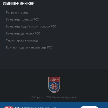
ИЗДВОЈЕНИ ЛИНКОВИ
Репрезентација
Заједница тренера РСС
Заједница судија и контролора РСС
Заједница делегата РСС
Такмичарска књижица
Контакт подаци канцеларије РСС
© Copyright
2026 .
Сва права задржана.