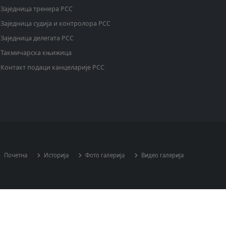
Заједница тренера РСС
Заједница судија и контролора РСС
Заједница делегата РСС
Такмичарска књижица
Контакт подаци канцеларије РСС
Почетна
Историја
Фото галерија
Видео галерија