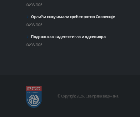
04/08/2026
Орлићи нису имали среће против Словеније
04/08/2026
Подршка за кадете стигла и од сениора
04/08/2026
© Copyright
2026 .
Сва права задржана.