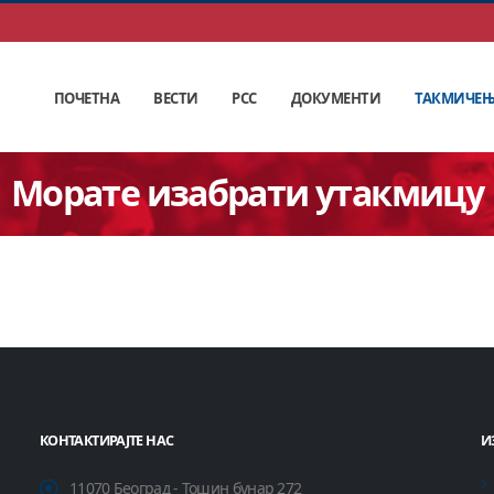
ПОЧЕТНА
ВЕСТИ
РСС
ДОКУМЕНТИ
ТАКМИЧЕ
Морате изабрати утакмицу
КОНТАКТИРАЈТЕ НАС
И
11070 Београд - Тошин бунар 272