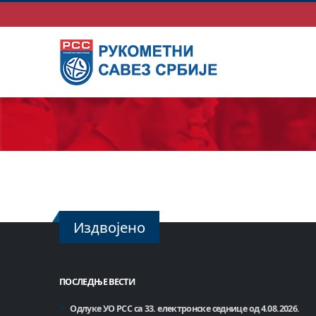
Издвојено
ПОСЛЕДЊЕ ВЕСТИ
Одлуке УО РСС са 33. електронске седнице од 4.08.2026.