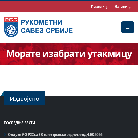
Ћирилица
Латиница
Морате изабрати утакмицу
Издвојено
ПОСЛЕДЊЕ ВЕСТИ
Одлуке УО РСС са 33. електронске седнице од 4.08.2026.