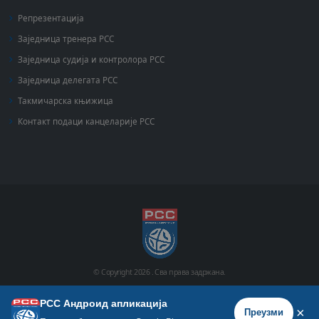
Репрезентација
Заједница тренера РСС
Заједница судија и контролора РСС
Заједница делегата РСС
Такмичарска књижица
Контакт подаци канцеларије РСС
© Copyright
2026 .
Сва права задржана.
РСС Андроид апликација
Почетна
Историја
Фото галерија
Видео галерија
×
Преузми