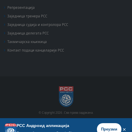
Репрезентација
Заједница тренера РСС
Заједница судија и контролора РСС
Заједница делегата РСС
Такмичарска књижица
Контакт подаци канцеларије РСС
© Copyright
2026 .
Сва права задржана.
РСС Андроид апликација
Почетна
Историја
Фото галерија
Видео галерија
×
Преузми