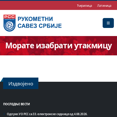
Ћирилица
Латиница
Морате изабрати утакмицу
Издвојено
ПОСЛЕДЊЕ ВЕСТИ
Одлуке УО РСС са 33. електронске седнице од 4.08.2026.