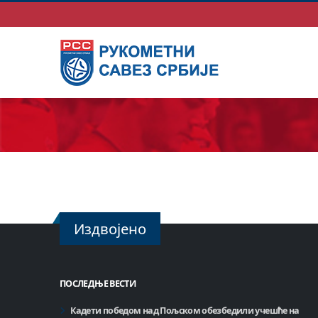
Издвојено
ПОСЛЕДЊЕ ВЕСТИ
Кадети победом над Пољском обезбедили учешће на