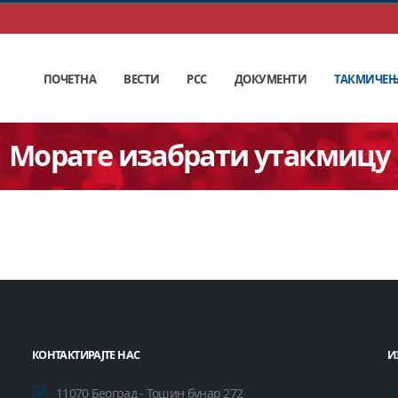
ПОЧЕТНА
ВЕСТИ
РСС
ДОКУМЕНТИ
ТАКМИЧЕ
Морате изабрати утакмицу
КОНТАКТИРАЈТЕ НАС
И
11070 Београд - Тошин бунар 272