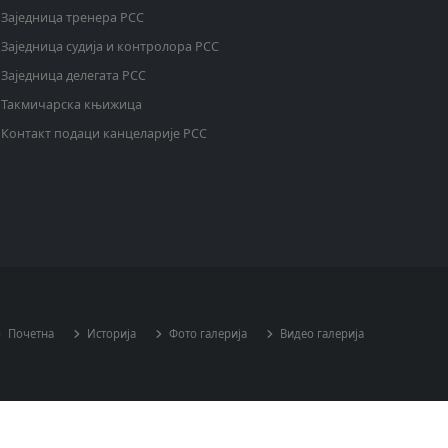
Заједница тренера РСС
Заједница судија и контролора РСС
Заједница делегата РСС
Такмичарска књижица
Контакт подаци канцеларије РСС
Почетна
Историја
Фото галерија
Видео галерија