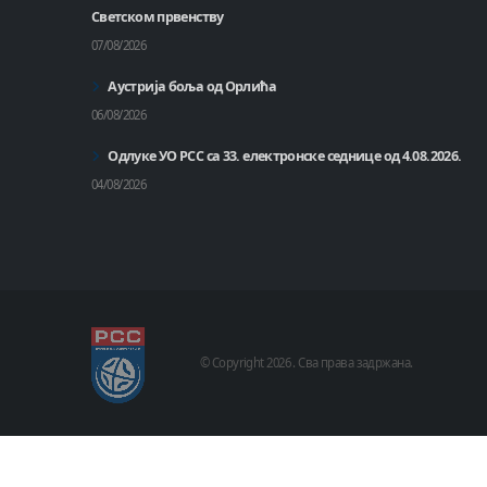
Светском првенству
07/08/2026
Аустрија боља од Орлића
06/08/2026
Одлуке УО РСС са 33. електронске седнице од 4.08.2026.
04/08/2026
© Copyright
2026 .
Сва права задржана.