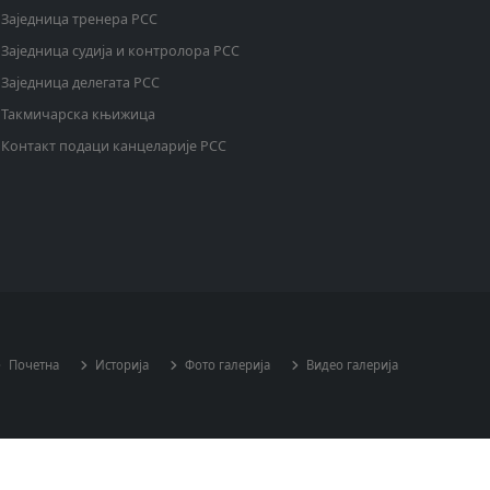
Заједница тренера РСС
Заједница судија и контролора РСС
Заједница делегата РСС
Такмичарска књижица
Контакт подаци канцеларије РСС
Почетна
Историја
Фото галерија
Видео галерија