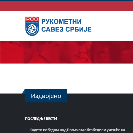
Издвојено
ПОСЛЕДЊЕ ВЕСТИ
Кадети победом над Пољском обезбедили учешће на