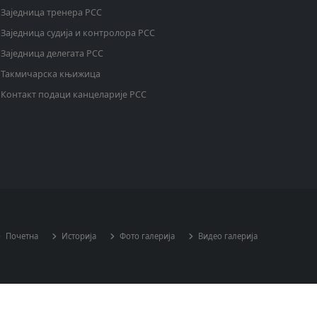
Заједница тренера РСС
Заједница судија и контролора РСС
Заједница делегата РСС
Такмичарска књижица
Контакт подаци канцеларије РСС
Почетна
Историја
Фото галерија
Видео галерија