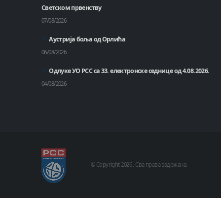
Светском првенству
07/08/2026
Аустрија боља од Орлића
06/08/2026
Одлуке УО РСС са 33. електронске седнице од 4.08.2026.
04/08/2026
© Copyright
2026 .
Сва права задржана.