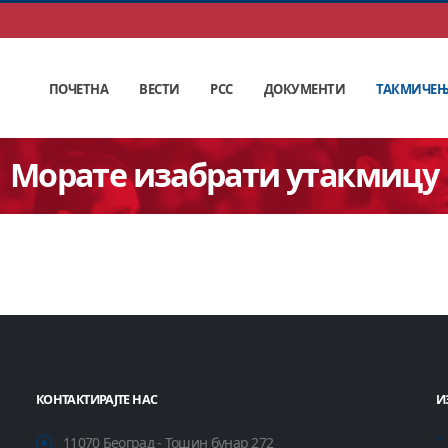
ПОЧЕТНА
ВЕСТИ
РСС
ДОКУМЕНТИ
ТАКМИЧЕ
Морате изабрати утакмицу
КОНТАКТИРАЈТЕ НАС
И
11070 Београд - Тошин бунар 272