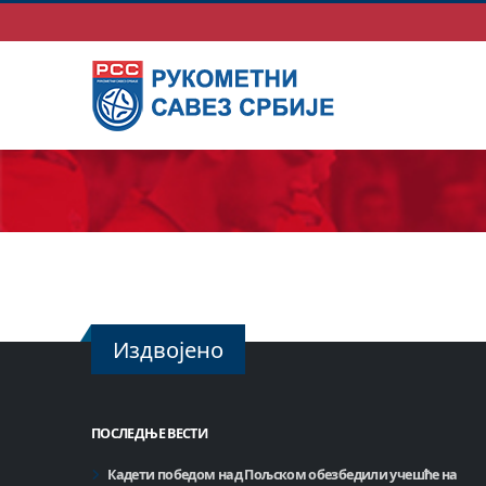
Издвојено
ПОСЛЕДЊЕ ВЕСТИ
Кадети победом над Пољском обезбедили учешће на