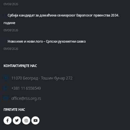
09/08/2026
Србија кандидат за домаћинa сениорског Европског првенства 2034.
године
09/08/2026
Ново име и нови лого – Српски рукометни савез
09/08/2026
КОНТАКТИРАЈТЕ НАС
11070 Београд - Тошин бунар 272
+381 11 6558549
office@rss.org.rs
ПРАТИТЕ НАС