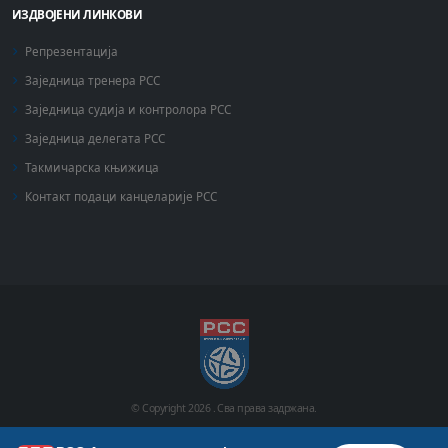
ИЗДВОЈЕНИ ЛИНКОВИ
Репрезентација
Заједница тренера РСС
Заједница судија и контролора РСС
Заједница делегата РСС
Такмичарска књижица
Контакт подаци канцеларије РСС
© Copyright
2026 .
Сва права задржана.