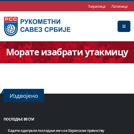
Ћирилица
Латиница
Морате изабрати утакмицу
Издвојено
ПОСЛЕДЊЕ ВЕСТИ
Кадети одиграли последњи меч на Европском првенству