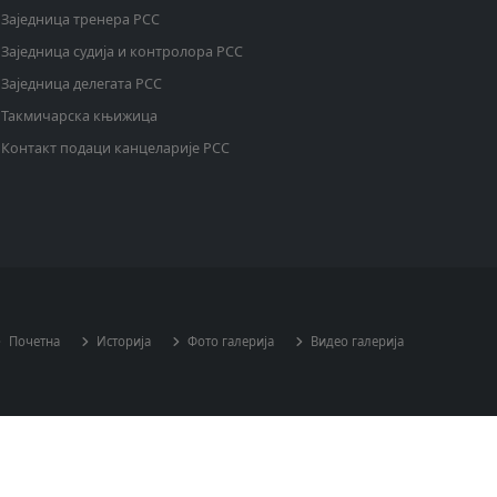
Заједница тренера РСС
Заједница судија и контролора РСС
Заједница делегата РСС
Такмичарска књижица
Контакт подаци канцеларије РСС
Почетна
Историја
Фото галерија
Видео галерија