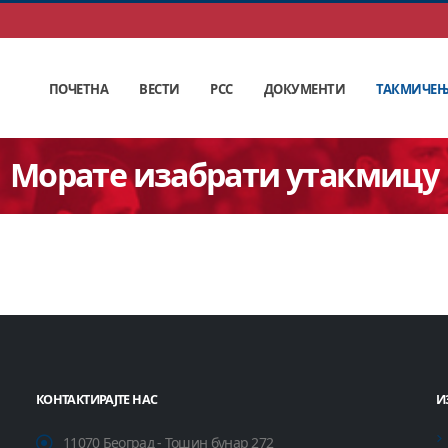
ПОЧЕТНА
ВЕСТИ
РСС
ДОКУМЕНТИ
ТАКМИЧЕ
Морате изабрати утакмицу
КОНТАКТИРАЈТЕ НАС
И
11070 Београд - Тошин бунар 272