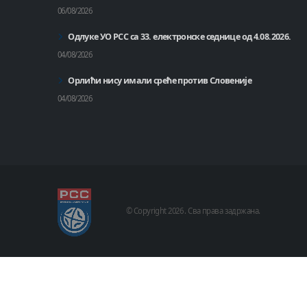
06/08/2026
Одлуке УО РСС са 33. електронске седнице од 4.08.2026.
04/08/2026
Орлићи нису имали среће против Словеније
04/08/2026
© Copyright
2026 .
Сва права задржана.