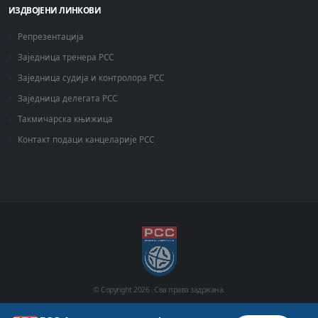
ИЗДВОЈЕНИ ЛИНКОВИ
Репрезентација
Заједница тренера РСС
Заједница судија и контролора РСС
Заједница делегата РСС
Такмичарска књижица
Контакт подаци канцеларије РСС
© Copyright
2026 .
Сва права задржана.