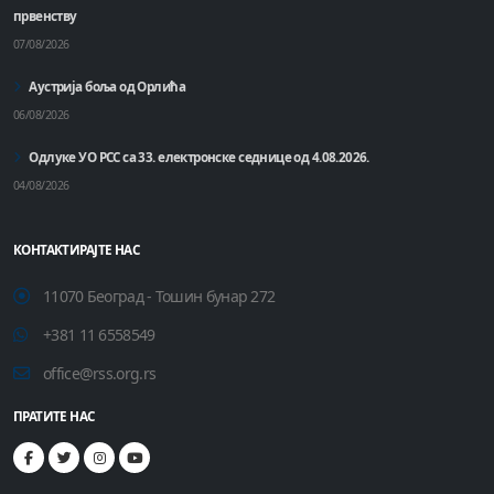
првенству
07/08/2026
Аустрија боља од Орлића
06/08/2026
Одлуке УО РСС са 33. електронске седнице од 4.08.2026.
04/08/2026
КОНТАКТИРАЈТЕ НАС
11070 Београд - Тошин бунар 272
+381 11 6558549
office@rss.org.rs
ПРАТИТЕ НАС