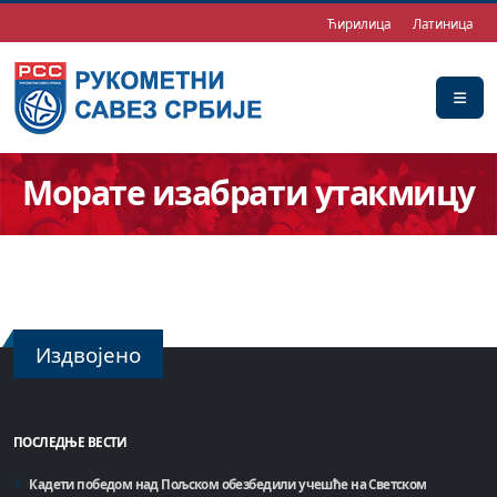
Ћирилица
Латиница
Морате изабрати утакмицу
Издвојено
ПОСЛЕДЊЕ ВЕСТИ
Кадети победом над Пољском обезбедили учешће на Светском