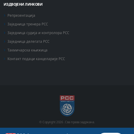
ИЗДВОЈЕНИ ЛИНКОВИ
Репрезентација
Заједница тренера РСС
Заједница судија и контролора РСС
Заједница делегата РСС
Такмичарска књижица
Контакт подаци канцеларије РСС
© Copyright
2026 .
Сва права задржана.