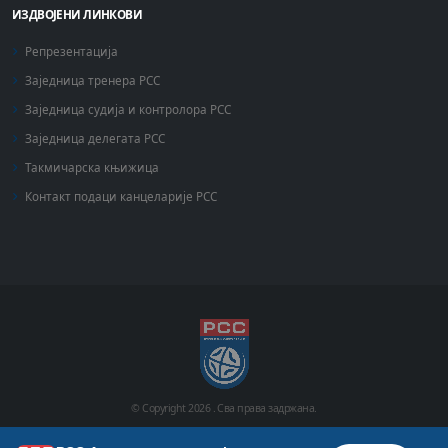
ИЗДВОЈЕНИ ЛИНКОВИ
Репрезентација
Заједница тренера РСС
Заједница судија и контролора РСС
Заједница делегата РСС
Такмичарска књижица
Контакт подаци канцеларије РСС
© Copyright
2026 .
Сва права задржана.