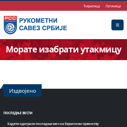
Ћирилица
Латиница
Морате изабрати утакмицу
Издвојено
ПОСЛЕДЊЕ ВЕСТИ
Кадети одиграли последњи меч на Европском првенству