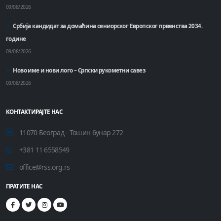
09/08/2026
Србија кандидат за домаћинa сениорског Европског првенства 2034.
године
09/08/2026
Ново име и нови лого – Српски рукометни савез
09/08/2026
КОНТАКТИРАЈТЕ НАС
11070 Београд - Тошин бунар 272
+381 11 6558549
office@rss.org.rs
ПРАТИТЕ НАС