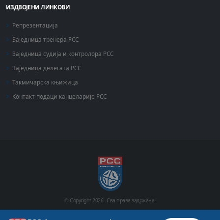
ИЗДВОЈЕНИ ЛИНКОВИ
Репрезентација
Заједница тренера РСС
Заједница судија и контролора РСС
Заједница делегата РСС
Такмичарска књижица
Контакт подаци канцеларије РСС
© Copyright
2026 .
Сва права задржана.