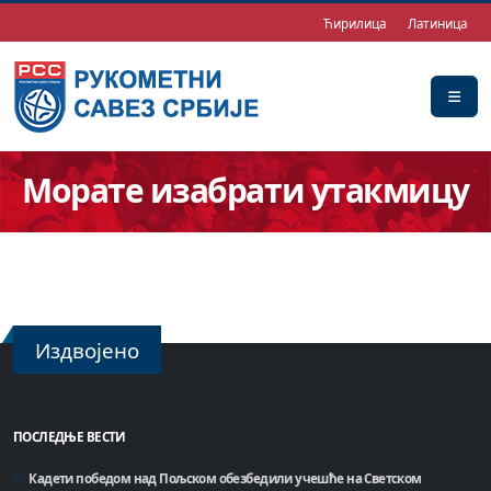
Ћирилица
Латиница
Морате изабрати утакмицу
Издвојено
ПОСЛЕДЊЕ ВЕСТИ
Кадети победом над Пољском обезбедили учешће на Светском