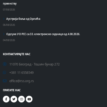
првенству
07/08/2026
Аустрија боља од Орлића
06/08/2026
Одлуке УО РСС са 33. електронске седнице од 4.08.2026.
04/08/2026
КОНТАКТИРАЈТЕ НАС
11070 Београд - Тошин бунар 272
+381 11 6558549
office@rss.org.rs
ПРАТИТЕ НАС