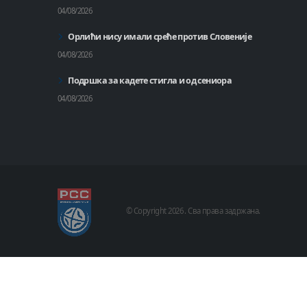
04/08/2026
Орлићи нису имали среће против Словеније
04/08/2026
Подршка за кадете стигла и од сениора
04/08/2026
© Copyright
2026 .
Сва права задржана.