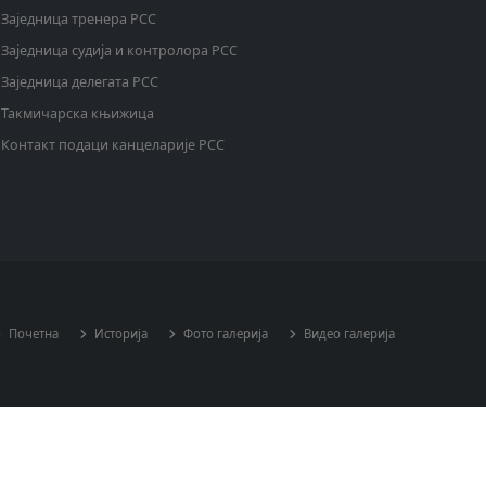
Заједница тренера РСС
Заједница судија и контролора РСС
Заједница делегата РСС
Такмичарска књижица
Контакт подаци канцеларије РСС
Почетна
Историја
Фото галерија
Видео галерија