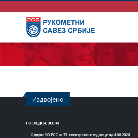
Издвојено
ПОСЛЕДЊЕ ВЕСТИ
Одлуке УО РСС са 33. електронске седнице од 4.08.2026.