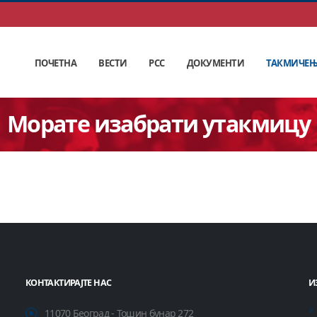
ПОЧЕТНА
ВЕСТИ
РСС
ДОКУМЕНТИ
ТАКМИЧЕ
Морате изабрати утакмицу
КОНТАКТИРАЈТЕ НАС
И
11070 Београд - Тошин бунар 272