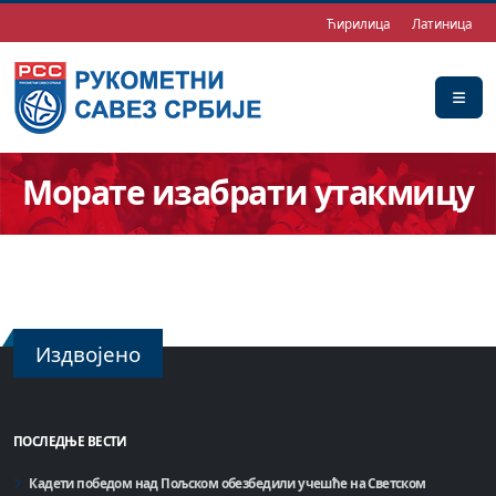
Ћирилица
Латиница
Морате изабрати утакмицу
Издвојено
ПОСЛЕДЊЕ ВЕСТИ
Кадети победом над Пољском обезбедили учешће на Светском