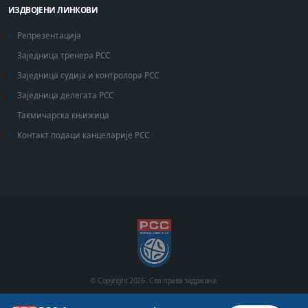
ИЗДВОЈЕНИ ЛИНКОВИ
Репрезентација
Заједница тренера РСС
Заједница судија и контролора РСС
Заједница делегата РСС
Такмичарска књижица
Контакт подаци канцеларије РСС
© Copyright
2026 .
Сва права задржана.