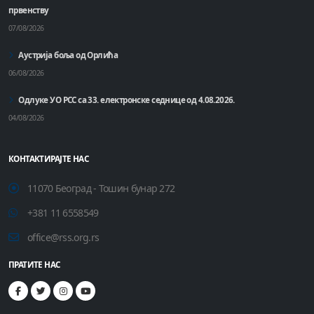
првенству
07/08/2026
Аустрија боља од Орлића
06/08/2026
Одлуке УО РСС са 33. електронске седнице од 4.08.2026.
04/08/2026
КОНТАКТИРАЈТЕ НАС
11070 Београд - Тошин бунар 272
+381 11 6558549
office@rss.org.rs
ПРАТИТЕ НАС