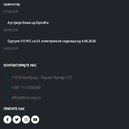
првенству
07/08/2026
Аустрија боља од Орлића
06/08/2026
Одлуке УО РСС са 33. електронске седнице од 4.08.2026.
04/08/2026
КОНТАКТИРАЈТЕ НАС
11070 Београд - Тошин бунар 272
+381 11 6558549
office@rss.org.rs
ПРАТИТЕ НАС