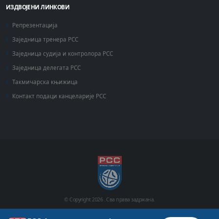
ИЗДВОЈЕНИ ЛИНКОВИ
Репрезентација
Заједница тренера РСС
Заједница судија и контролора РСС
Заједница делегата РСС
Такмичарска књижица
Контакт подаци канцеларије РСС
© Copyright
2026 .
Сва права задржана.