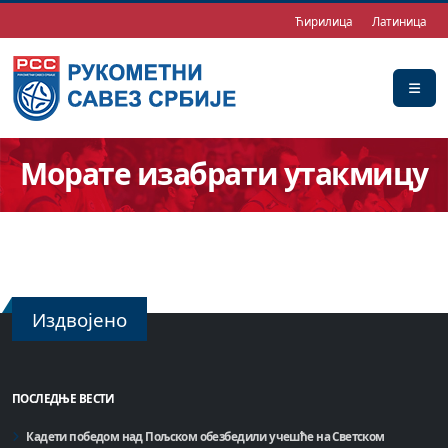
Ћирилица
Латиница
Морате изабрати утакмицу
Издвојено
ПОСЛЕДЊЕ ВЕСТИ
Кадети победом над Пољском обезбедили учешће на Светском