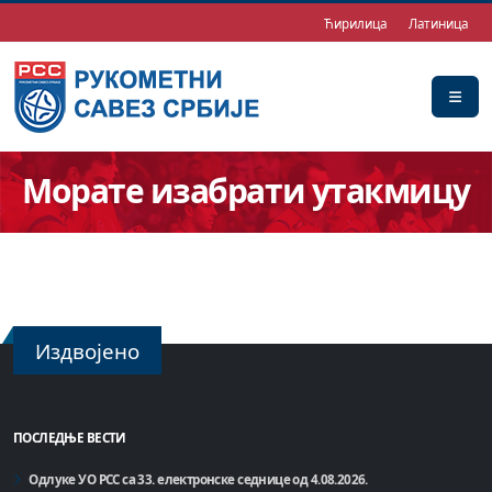
Ћирилица
Латиница
Морате изабрати утакмицу
Издвојено
ПОСЛЕДЊЕ ВЕСТИ
Одлуке УО РСС са 33. електронске седнице од 4.08.2026.