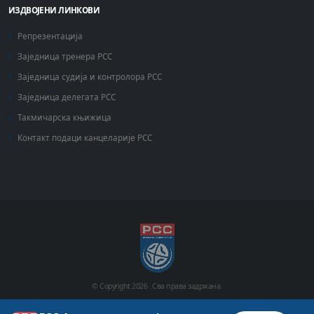
ИЗДВОЈЕНИ ЛИНКОВИ
Репрезентација
Заједница тренера РСС
Заједница судија и контролора РСС
Заједница делегата РСС
Такмичарска књижица
Контакт подаци канцеларије РСС
© Copyright
2026 .
Сва права задржана.