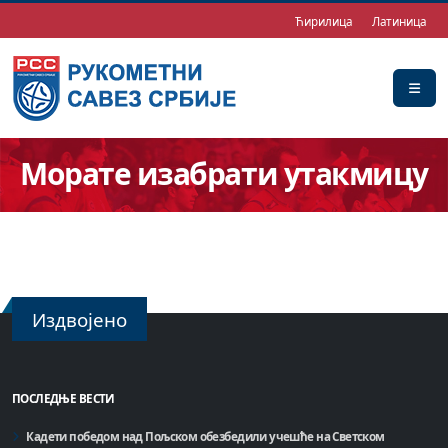
Ћирилица
Латиница
Морате изабрати утакмицу
Издвојено
ПОСЛЕДЊЕ ВЕСТИ
Кадети победом над Пољском обезбедили учешће на Светском