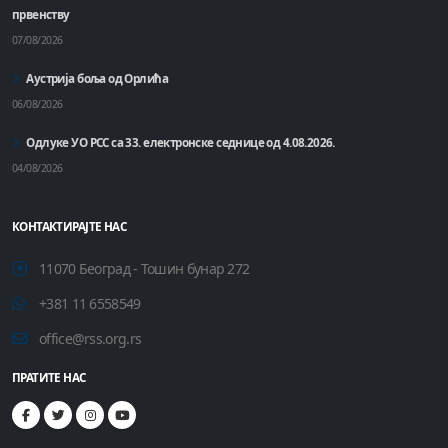
првенству
07/08/2026
Аустрија боља од Орлића
06/08/2026
Одлуке УО РСС са 33. електронске седнице од 4.08.2026.
04/08/2026
КОНТАКТИРАЈТЕ НАС
11070 Београд - Тошин бунар 272
+381 11 6558549
office@rss.org.rs
ПРАТИТЕ НАС